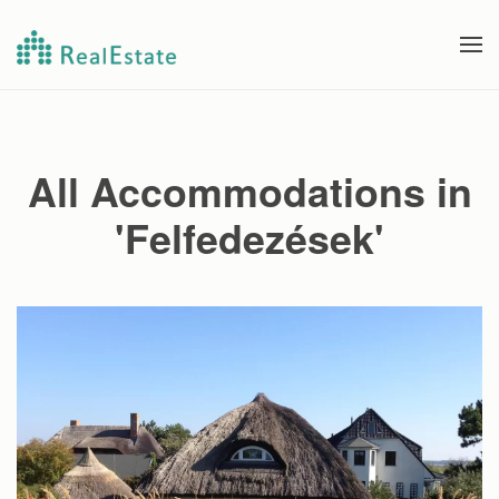
Fő tartalom átugrása
All Accommodations in
'Felfedezések'