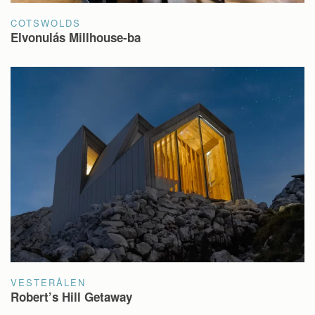
COTSWOLDS
Elvonulás Millhouse-ba
VESTERÅLEN
Robert’s Hill Getaway