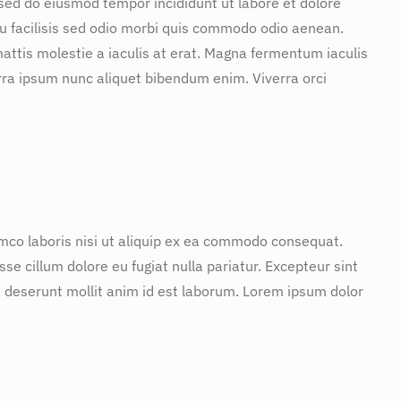
 sed do eiusmod tempor incididunt ut labore et dolore
u facilisis sed odio morbi quis commodo odio aenean.
attis molestie a iaculis at erat. Magna fermentum iaculis
rra ipsum nunc aliquet bibendum enim. Viverra orci
mco laboris nisi ut aliquip ex ea commodo consequat.
sse cillum dolore eu fugiat nulla pariatur. Excepteur sint
ia deserunt mollit anim id est laborum. Lorem ipsum dolor