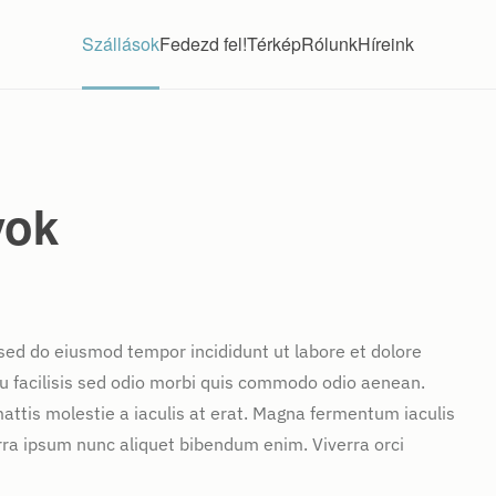
Szállások
Fedezd fel!
Térkép
Rólunk
Híreink
yok
 sed do eiusmod tempor incididunt ut labore et dolore
u facilisis sed odio morbi quis commodo odio aenean.
attis molestie a iaculis at erat. Magna fermentum iaculis
rra ipsum nunc aliquet bibendum enim. Viverra orci