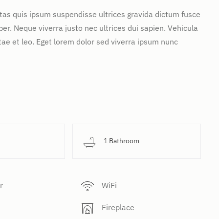
stas quis ipsum suspendisse ultrices gravida dictum fusce
. Neque viverra justo nec ultrices dui sapien. Vehicula
ae et leo. Eget lorem dolor sed viverra ipsum nunc
d
1 Bathroom
r
WiFi
Fireplace