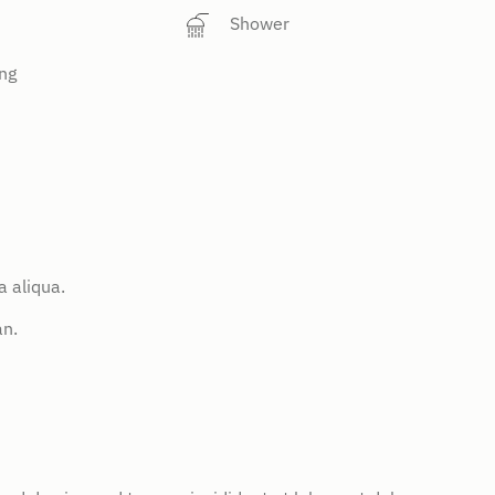
Shower
ng
 aliqua.
an.