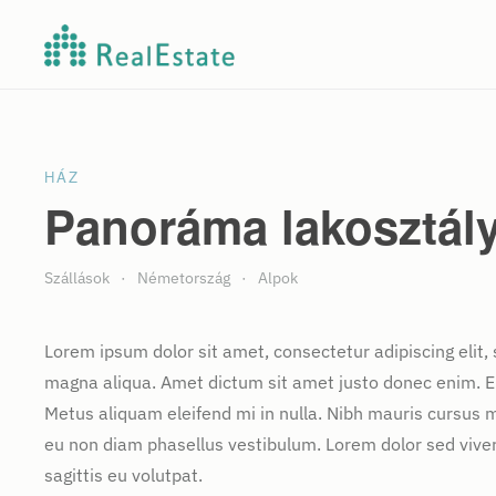
Fő tartalom átugrása
HÁZ
Panoráma lakosztál
Szállások
Németország
Alpok
Lorem ipsum dolor sit amet, consectetur adipiscing elit,
magna aliqua. Amet dictum sit amet justo donec enim. E
Metus aliquam eleifend mi in nulla. Nibh mauris cursus m
eu non diam phasellus vestibulum. Lorem dolor sed vive
sagittis eu volutpat.