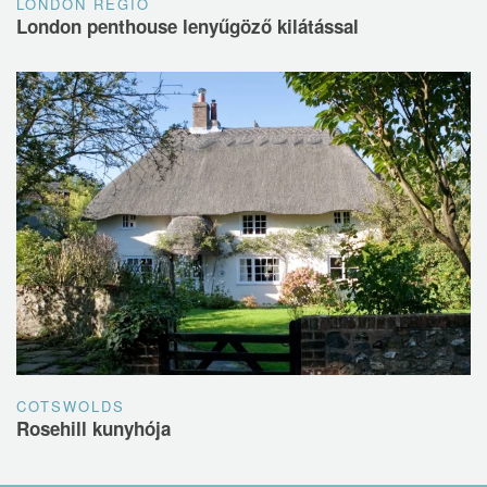
LONDON RÉGIÓ
London penthouse lenyűgöző kilátással
COTSWOLDS
Rosehill kunyhója