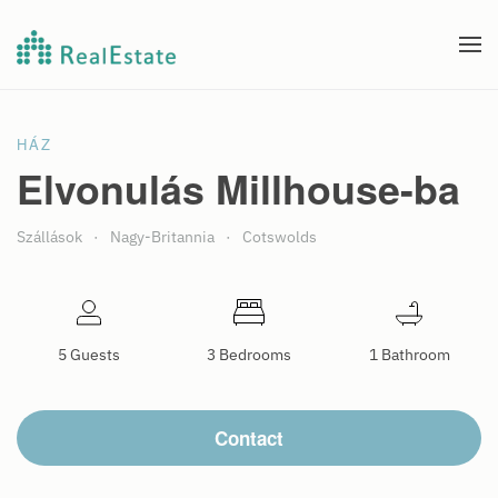
Fő tartalom átugrása
HÁZ
Elvonulás Millhouse-ba
Szállások
Nagy-Britannia
Cotswolds
5 Guests
3 Bedrooms
1 Bathroom
Contact