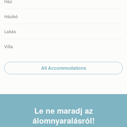
Ház
Házikó
Lakás
Villa
All Accommodations
Le ne maradj
az
álomnyaralásról!