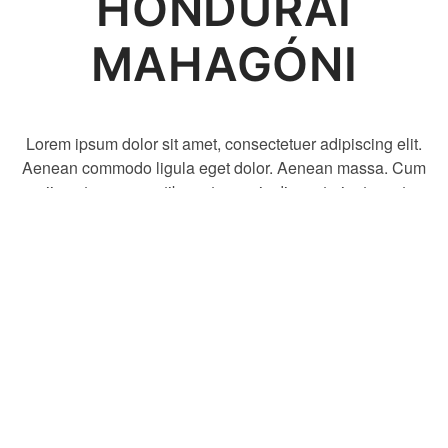
HONDURAI
MAHAGÓNI
Lorem ipsum dolor sit amet, consectetuer adipiscing elit.
Aenean commodo ligula eget dolor. Aenean massa. Cum
sociis natoque penatibus et magnis dis parturient montes,
nascetur ridiculus mus. Lorem ipsum dolor sit amet,
consectetuer adipiscing elit. Aenean commodo ligula eget
dolor. Aenean massa. Cum sociis natoque penatibus et
magnis dis parturient montes, nascetur ridiculus mus.
Lorem ipsum dolor sit amet, consectetuer adipiscing elit.
KEMÉNYSÉG