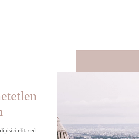
etetlen
n
ipisici elit, sed