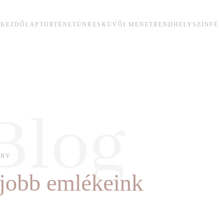
KEZDŐLAP
TÖRTÉNETÜNK
ESKÜVŐI MENETREND
HELYSZÍN
F
ORY
jobb emlékeink