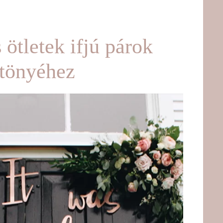
ötletek ifjú párok
ltönyéhez