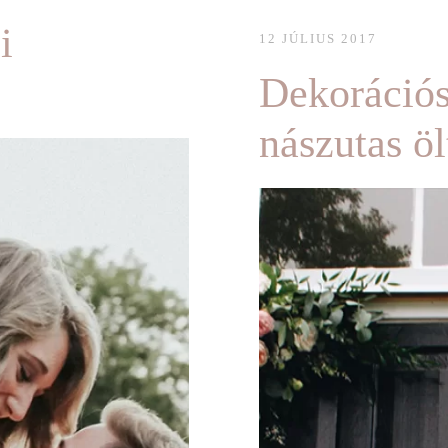
i
12 JÚLIUS 2017
Dekorációs 
nászutas ö