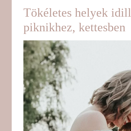
Tökéletes helyek idill
piknikhez, kettesben