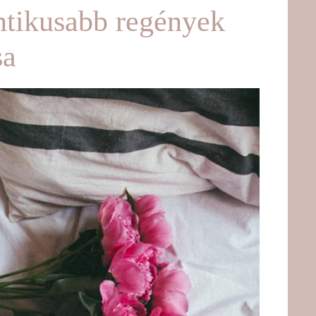
tikusabb regények
sa