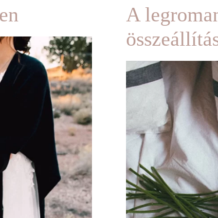
ken
A legroman
összeállítá