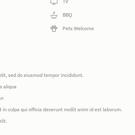
TV
BBQ
Pets Welcome
elit, sed do eiusmod tempor incididunt.
a aliqua
an
in culpa qui officia deserunt mollit anim id est laborum.
lit.