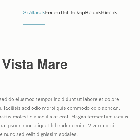
Szállások
Fedezd fel!
Térkép
Rólunk
Híreink
 Vista Mare
 sed do eiusmod tempor incididunt ut labore et dolore
u facilisis sed odio morbi quis commodo odio aenean.
attis molestie a iaculis at erat. Magna fermentum iaculis
rra ipsum nunc aliquet bibendum enim. Viverra orci
e nunc sed velit dignissim sodales.