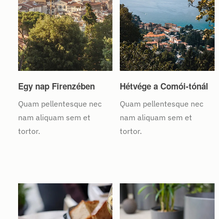
Egy nap Firenzében
Hétvége a Comói-tónál
Quam pellentesque nec
Quam pellentesque nec
nam aliquam sem et
nam aliquam sem et
tortor.
tortor.