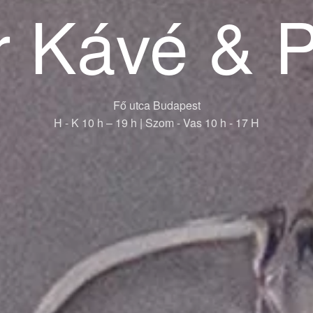
r Kávé & 
Fő utca Budapest
H - K 10 h – 19 h | Szom - Vas 10 h - 17 H