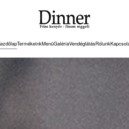
ezdőlap
Termékeink
Menü
Galéria
Vendéglátás
Rólunk
Kapcsol